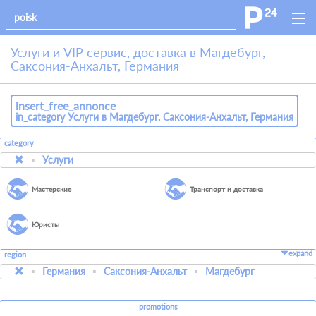
Услуги и VIP сервис, доставка в Магдебург,
Саксония-Анхальт, Германия
insert_free_annonce
in_category Услуги в Магдебург, Саксония-Анхальт, Германия
category
Услуги
Мастерские
Транспорт и доставка
Юристы
expand
region
Германия
Саксония-Анхальт
Магдебург
promotions