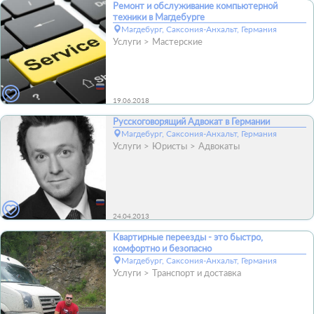
Ремонт и обслуживание компьютерной
техники в Магдебурге
Магдебург, Саксония-Анхальт, Германия
Услуги
Мастерские
19.06.2018
Русскоговорящий Адвокат в Германии
Магдебург, Саксония-Анхальт, Германия
Услуги
Юристы
Адвокаты
24.04.2013
Квартирные переезды - это быстро,
комфортно и безопасно
Магдебург, Саксония-Анхальт, Германия
Услуги
Транспорт и доставка