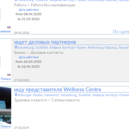
Работа
Работа без квалификации
Дата действия
from 08.04.2020
to 31.05.2020
ожение
По сдел
09.04.2020
ищет деловых партнеров
Neuerburg, Südeifel, Айфель Битбург-Прюм, Рейнланд-Пфальц, Герма
Бизнес
Деловые контакты
Дата действия
from 26.03.2020
to 26.04.2020
Поиск
27.03.2020
ищу представителя Wellness Centre
Bitburger Straße, Hasenhof, Neuerburg, Südeifel, Айфель Битбург-Пр
Здоровье и красота
Салоны красоты
Поиск
27.06.2019