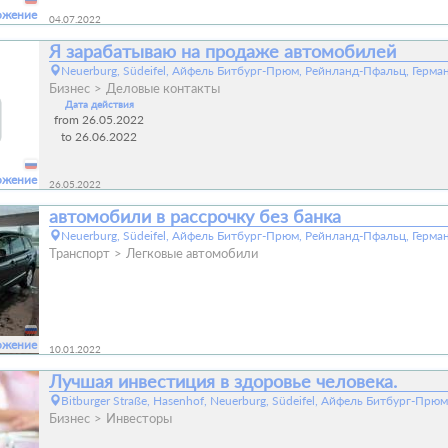
ожение
04.07.2022
Я зарабатываю на продаже автомобилей
Neuerburg, Südeifel, Айфель Битбург-Прюм, Рейнланд-Пфальц, Герма
Бизнес
Деловые контакты
Дата действия
from 26.05.2022
to 26.06.2022
ожение
26.05.2022
автомобили в рассрочку без банка
Neuerburg, Südeifel, Айфель Битбург-Прюм, Рейнланд-Пфальц, Герма
Транспорт
Легковые автомобили
ожение
10.01.2022
Лучшая инвестиция в здоровье человека.
Bitburger Straße, Hasenhof, Neuerburg, Südeifel, Айфель Битбург-Пр
Бизнес
Инвесторы