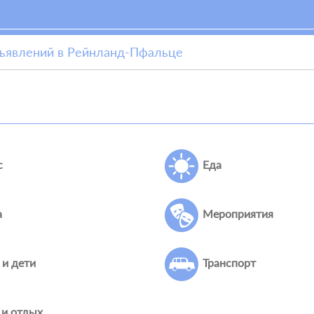
бъявлений в Рейнланд-Пфальце
с
Еда
а
Мероприятия
 и дети
Транспорт
 и отдых