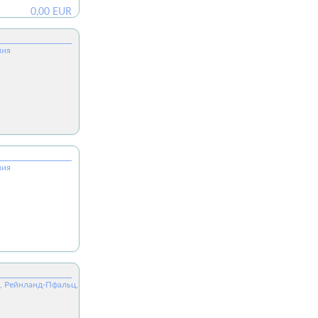
0,00
EUR
ния
ния
юм, Рейнланд-Пфальц, 54673, ФРГ