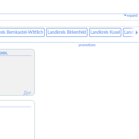
expand
eis Bernkastel-Wittlich
Landkreis Birkenfeld
Landkreis Kusel
Landkr
promotions
ии.
Дог