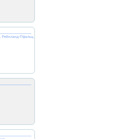
юм, Рейнланд-Пфальц, 54673, ФРГ
ния