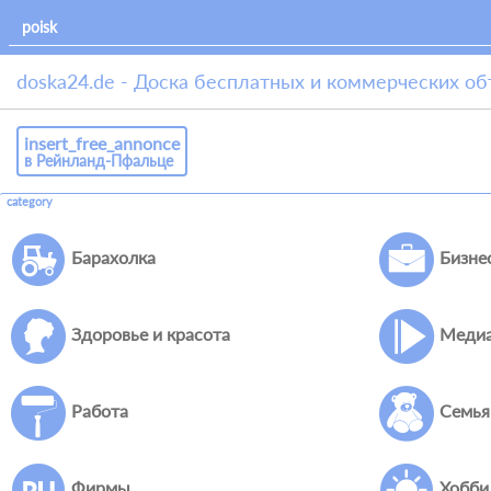
doska24.de - Доска бесплатных и коммерческих о
insert_free_annonce
в Рейнланд-Пфальце
category
Барахолка
Бизне
Здоровье и красота
Меди
Работа
Семья
Фирмы
Хобби