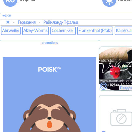
region
Германия
Рейнланд-Пфальц
Ahrweiler
Alzey-Worms
Cochem-Zell
Frankenthal (Pfalz)
Kaisersl
promotions
Предл