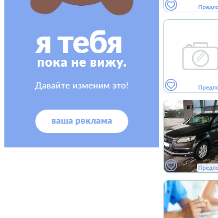
Предл
Предл
Предл