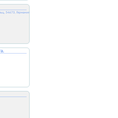
ьц, 54673, Германия
а.