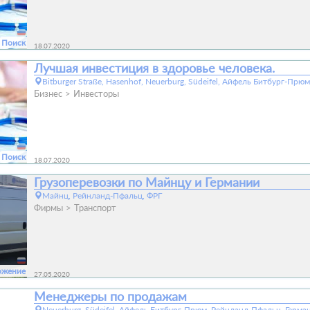
Поиск
18.07.2020
Лучшая инвестиция в здоровье человека.
Bitburger Straße, Hasenhof, Neuerburg, Südeifel, Айфель Битбург-Пр
Бизнес
Инвесторы
Поиск
18.07.2020
Грузоперевозки по Майнцу и Германии
Майнц, Рейнланд-Пфальц, ФРГ
Фирмы
Транспорт
ожение
27.05.2020
Менеджеры по продажам
Neuerburg, Südeifel, Айфель Битбург-Прюм, Рейнланд-Пфальц, Герма