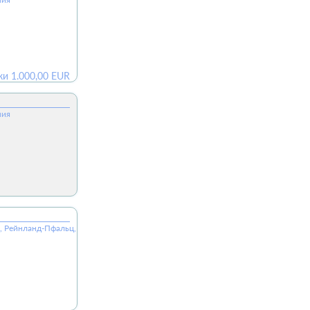
ки
1.000,00
EUR
ния
юм, Рейнланд-Пфальц, 54673, ФРГ