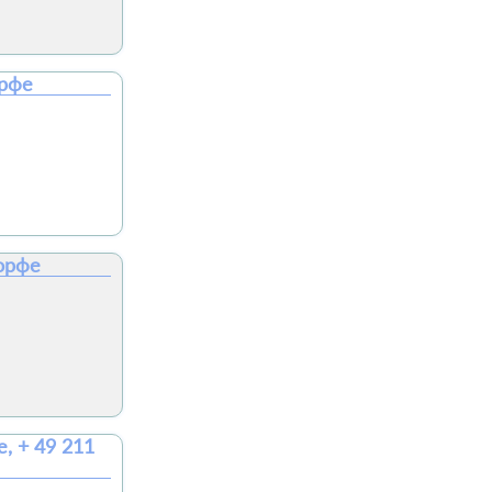
орфе
орфе
, + 49 211