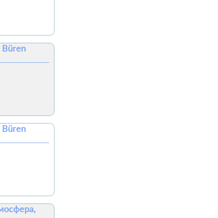
 Büren
 Büren
тмосфера,