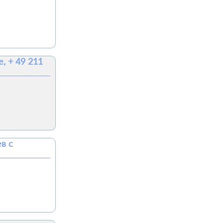
, + 49 211
в с