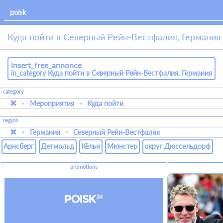
Куда пойти в Северный Рейн-Вестфалия, Германия
insert_free_annonce
in_category Куда пойти в Северный Рейн-Вестфалия, Германия
category
Мероприятия
Куда пойти
region
Германия
Северный Рейн-Вестфалия
Арнсберг
Детмольд
Кёльн
Мюнстер
округ Дюссельдорф
promotions