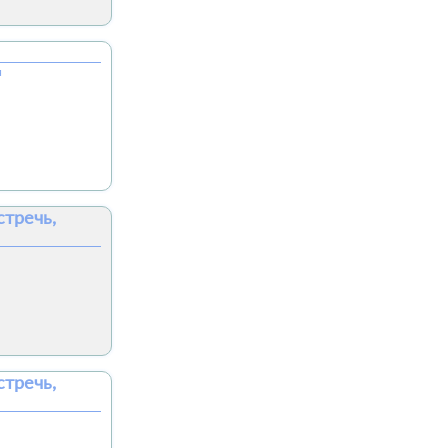
я
стречь,
стречь,