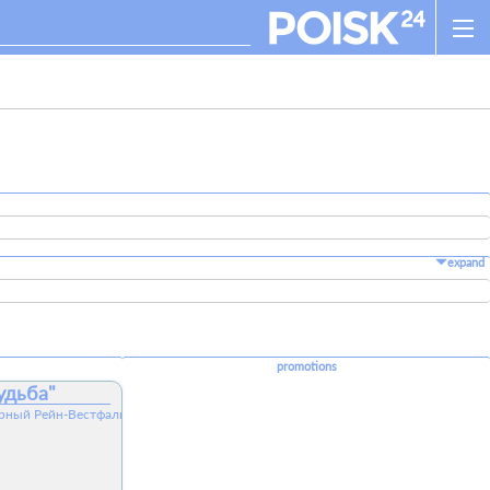
expand
promotions
удьба"
еверный Рейн-Вестфалия, 40233, Германия