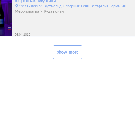
хорошая музыка
Kreis Gütersloh, Детмольд, Северный Рейн-Вестфалия, Германия
Мероприятия
Куда пойти
03.04.2012
show_more