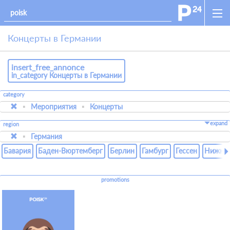
Концерты в Германии
insert_free_annonce
in_category Концерты в Германии
category
Мероприятия
Концерты
expand
region
Германия
Бавария
Баден-Вюртемберг
Берлин
Гамбург
Гессен
Нижняя
promotions