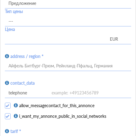
Тип цены
Цена
address / region *
Айфель Битбург-Прюм, Рейнланд-Пфальц, Германия
contact_data
allow_messagecontact_for_this_annonce
i_want_my_annonce_public_in_social_networks
tarif *