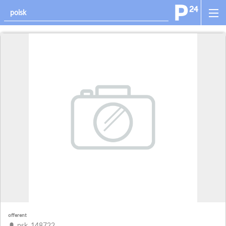
offerent
psk_148722