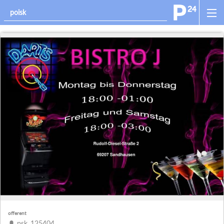
offerent
psk_125404