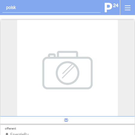
offerent
EnergieRu